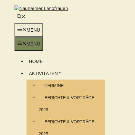
Zum
Inhalt
springen
MENÜ
MENÜ
HOME
AKTIVITÄTEN
TERMINE
BERICHTE & VORTRÄGE
2026
BERICHTE & VORTRÄGE
2025