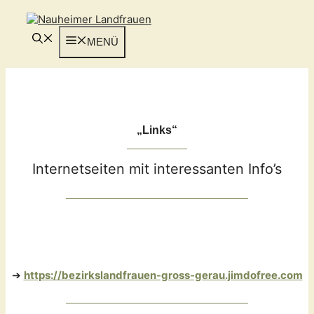
Zum
Inhalt
springen
MENÜ
„Links“
Internetseiten mit interessanten Info’s
➔
ht
tps://bezirkslandfrauen-gross-gerau.jimdofree.com