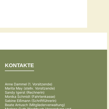
KONTAKTE
Anne Dammel (1. Vorsitzende)
Marita May (stellv. Vorsitzende)
Sandy Igerst (Rechnerin)
Monika Schmidt (Fahrtenkasse)
Sabine Eißmann (Schriftführerin)
Beate Antusch (Mitgliederverwaltung)
Marlene Guth (Kochbuch-Versendung und