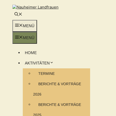
Zum
Inhalt
springen
MENÜ
MENÜ
HOME
AKTIVITÄTEN
TERMINE
BERICHTE & VORTRÄGE
2026
BERICHTE & VORTRÄGE
2025