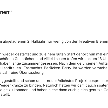
enen“
im abgelaufenen 2. Halbjahr nur wenig von den kreativen Biene
n wieder gestartet und zu einem guten Start gehört nun mal ei
chönen Gesprächen und viiiiel Lachen trafen wir uns um 18 Uhr
haben lange zusammengesessen. Nach dem gelungenen Auftak
ie Landfrauen- Fastnachts-Perücken-Party. Ihr werden verstehe
es Jahr eine Überraschung.
tiggestellt und schon unser neues/nächstes Projekt besprochen
Weidenkränze zu binden. Natürlich hätten wir damit auch später
Zweige zu kommen und haben diese dann auch gleich genutzt. 
tellt.