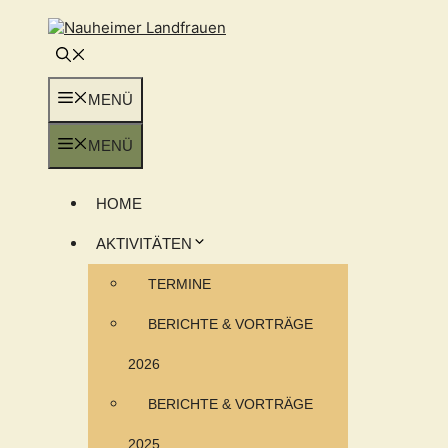
Zum
Inhalt
springen
MENÜ
MENÜ
HOME
AKTIVITÄTEN
TERMINE
BERICHTE & VORTRÄGE
2026
BERICHTE & VORTRÄGE
2025