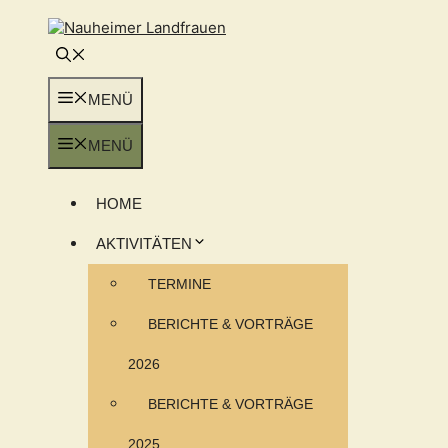
Zum
Inhalt
springen
MENÜ
MENÜ
HOME
AKTIVITÄTEN
TERMINE
BERICHTE & VORTRÄGE
2026
BERICHTE & VORTRÄGE
2025