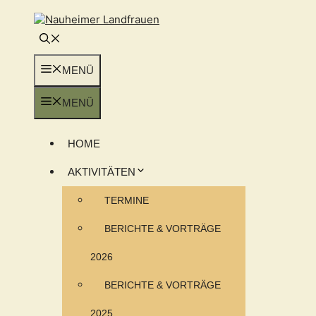
Zum
Inhalt
springen
MENÜ
MENÜ
HOME
AKTIVITÄTEN
TERMINE
BERICHTE & VORTRÄGE
2026
BERICHTE & VORTRÄGE
2025