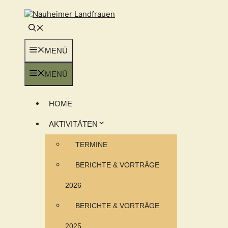
Zum
Inhalt
springen
MENÜ
MENÜ
HOME
AKTIVITÄTEN
TERMINE
BERICHTE & VORTRÄGE
2026
BERICHTE & VORTRÄGE
2025