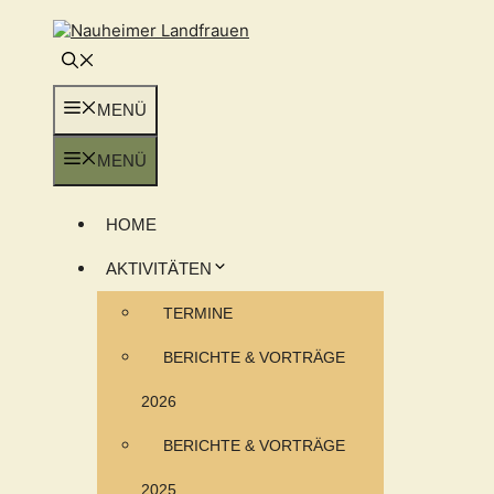
Zum
Inhalt
springen
MENÜ
MENÜ
HOME
AKTIVITÄTEN
TERMINE
BERICHTE & VORTRÄGE
2026
BERICHTE & VORTRÄGE
2025