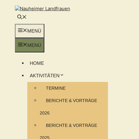
Zum
Inhalt
springen
MENÜ
MENÜ
HOME
AKTIVITÄTEN
TERMINE
BERICHTE & VORTRÄGE
2026
BERICHTE & VORTRÄGE
2025