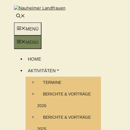
Zum
Inhalt
springen
MENÜ
MENÜ
HOME
AKTIVITÄTEN
TERMINE
BERICHTE & VORTRÄGE
2026
BERICHTE & VORTRÄGE
2025