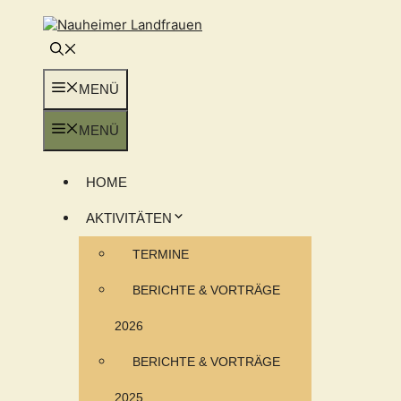
Zum
Inhalt
springen
MENÜ
MENÜ
HOME
AKTIVITÄTEN
TERMINE
BERICHTE & VORTRÄGE
2026
BERICHTE & VORTRÄGE
2025