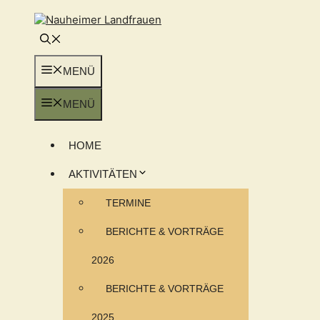
Zum
Inhalt
springen
MENÜ
MENÜ
HOME
AKTIVITÄTEN
TERMINE
BERICHTE & VORTRÄGE
2026
BERICHTE & VORTRÄGE
2025