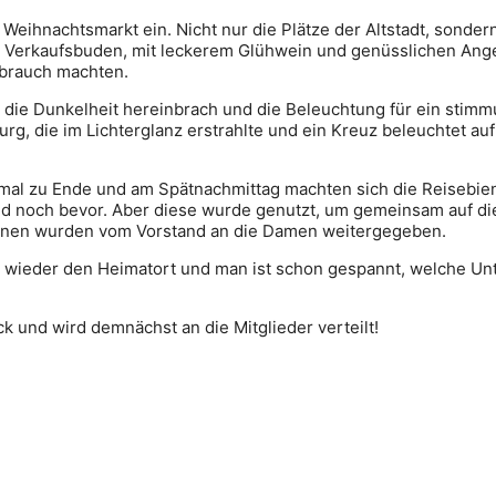
 Weihnachtsmarkt ein. Nicht nur die Plätze der Altstadt, sonde
che Verkaufsbuden, mit leckerem Glühwein und genüsslichen An
ebrauch machten.
ls die Dunkelheit hereinbrach und die Beleuchtung für ein stim
rg, die im Lichterglanz erstrahlte und ein Kreuz beleuchtet au
ht mal zu Ende und am Spätnachmittag machten sich die Reiseb
nd noch bevor. Aber diese wurde genutzt, um gemeinsam auf d
ionen wurden vom Vorstand an die Damen weitergegeben.
pe wieder den Heimatort und man ist schon gespannt, welche 
 und wird demnächst an die Mitglieder verteilt!