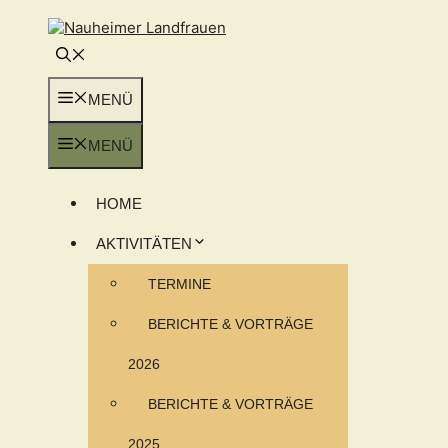
Zum
Inhalt
springen
MENÜ
MENÜ
HOME
AKTIVITÄTEN
TERMINE
BERICHTE & VORTRÄGE
2026
BERICHTE & VORTRÄGE
2025