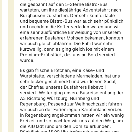
die gespannt auf den 5-Sterne Bistro-Bus
warteten, um ihre diesjährige Adventsfahrt nach
Burghausen zu starten. Der sehr komfortable
und bequeme Bistro-Bus war auch sehr pünktlich
und nachdem die Koffer verladen waren und wir
eine sehr ausführliche Einweisung von unserem
erfahrenen Busfahrer Mohsen bekamen, konnten
wir auch gleich abfahren. Die Fahrt war sehr
kurzweilig, denn es ging gleich los mit einem
Premium-Frühstück, das uns an Bord serviert
wurde.
Es gab frische Brötchen, eine Käse- und
Wurstplatte, verschiedene Marmeladen, hat uns
sehr lecker geschmeckt und wurde von Sadaf,
der Ehefrau unseres Busfahrers liebevoll
serviert. Weiter ging unsere Busreise entlang der
A3 Richtung Würzburg, Nürnberg und
Regensburg. Passend zur Weihnachtszeit fuhren
wir auch an der Ferienregion Karpfenland vorbei.
In Regensburg angekommen hatten wir ein wenig
Freizeit und so machten wir uns auf den Weg, um
die Altstadt rund um den Dom zu erkunden.
Pünktlich um 15.00 Uhr trafen wir uns dann, um