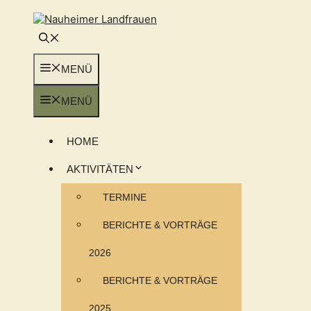
Zum
Inhalt
springen
MENÜ
MENÜ
HOME
AKTIVITÄTEN
TERMINE
BERICHTE & VORTRÄGE
2026
BERICHTE & VORTRÄGE
2025