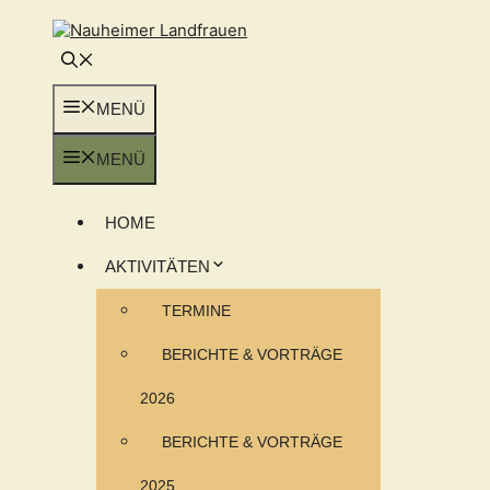
Zum
Inhalt
springen
MENÜ
MENÜ
HOME
AKTIVITÄTEN
TERMINE
BERICHTE & VORTRÄGE
2026
BERICHTE & VORTRÄGE
2025