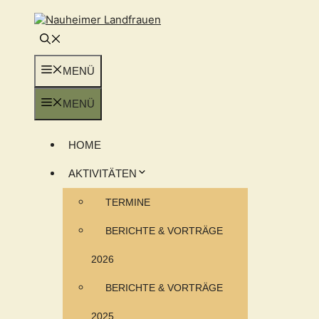
Zum
Inhalt
springen
MENÜ
MENÜ
HOME
AKTIVITÄTEN
TERMINE
BERICHTE & VORTRÄGE
2026
BERICHTE & VORTRÄGE
2025