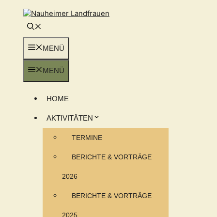
Zum
Inhalt
springen
MENÜ
MENÜ
HOME
AKTIVITÄTEN
TERMINE
BERICHTE & VORTRÄGE
2026
BERICHTE & VORTRÄGE
2025