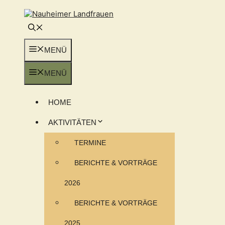
Zum
Inhalt
springen
MENÜ
MENÜ
HOME
AKTIVITÄTEN
TERMINE
BERICHTE & VORTRÄGE
2026
BERICHTE & VORTRÄGE
2025