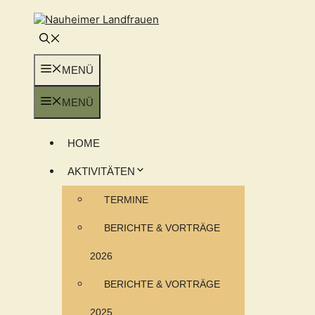
Zum
Inhalt
springen
MENÜ
MENÜ
HOME
AKTIVITÄTEN
TERMINE
BERICHTE & VORTRÄGE
2026
BERICHTE & VORTRÄGE
2025