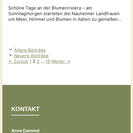
Schöne Tage an der Blumenriviera – am
Sonntagmorgen starteten die Nauheimer Landfrauen
um Meer, Himmel und Blumen in Italien zu genießen…
Ältere Beiträge
Neuere Beiträge
Seite
Seite
Seite
Seite
←
Zurück
1
2
3
…
19
Weiter
→
KONTAKT
Anne Dammel