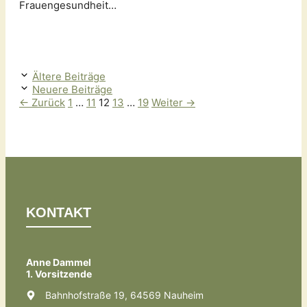
Frauengesundheit…
Ältere Beiträge
Neuere Beiträge
Seite
Seite
Seite
Seite
Seite
←
Zurück
1
…
11
12
13
…
19
Weiter
→
KONTAKT
Anne Dammel
1. Vorsitzende
Bahnhofstraße 19, 64569 Nauheim