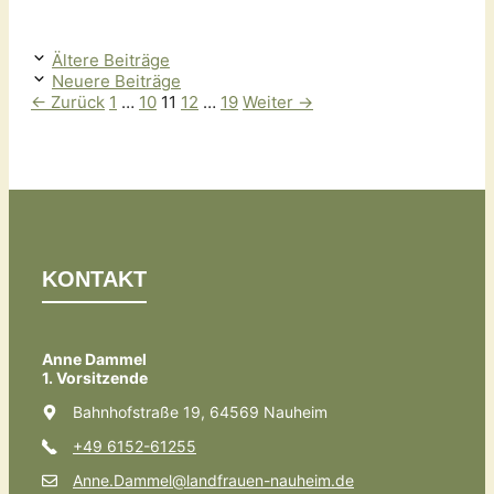
Ältere Beiträge
Neuere Beiträge
Seite
Seite
Seite
Seite
Seite
←
Zurück
1
…
10
11
12
…
19
Weiter
→
KONTAKT
Anne Dammel
1. Vorsitzende
Bahnhofstraße 19, 64569 Nauheim
+49 6152-61255
Anne.Dammel@landfrauen-nauheim.de